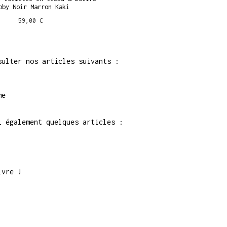
bby Noir Marron Kaki
59,00 €
sulter nos articles suivants :
me
i également quelques articles :
ivre !