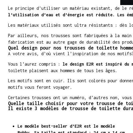
Le principe d’utiliser un matériau existant, de le r
l’utilisation d’eau et d’énergie est réduite. Les ém
Les matériaux utilisés sont ultra résistants : dès l
Par ailleurs, nos trousses sont fabriquées à la main
fabrication est au autre gage de durabilité des prod
Quel design pour nos trousses de toilette homm
A votre avis, d’où vient l’inspiration de nos motifs
Vous l’aurez compris :
le design E2R est inspiré du 
toilette plaisent aux hommes de tous les âges.
Les motifs sont en cuir. Ils sont colorés pour donne
motifs vous feront voyager.
Certaines trousses ont un numéro, d’autres non, vous
Quelle taille choisir pour votre trousse de to
Il existe 3 modèles de trousse de toilette dur
Le modèle best-seller d’E2R est le modèle
Bobby. Sa taille est standard : 24 cm x 14 cm