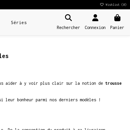
Wishlist (
0
)
Séries
Rechercher
Connexion
Panier
les
ous aider à y voir plus clair sur la notion de
trousse
i leur bonheur parmi nos derniers modèles !
le. De la conception du produit à sa livraison,