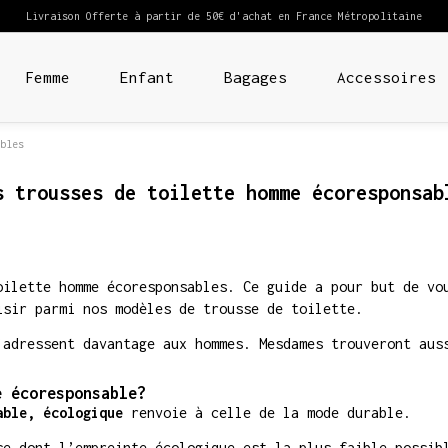
Livraison Offerte à partir de 50€ d'achat en France Métropolitaine
Femme
Enfant
Bagages
Accessoires
bles
s trousses de toilette homme écoresponsab
oilette homme écoresponsables. Ce guide a pour but de v
sir parmi nos modèles de trousse de toilette.
adressent davantage aux hommes. Mesdames trouveront auss
e écoresponsable?
able, écologique
renvoie à celle de la mode durable.
se dont l’empreinte écologique est la plus faible possib