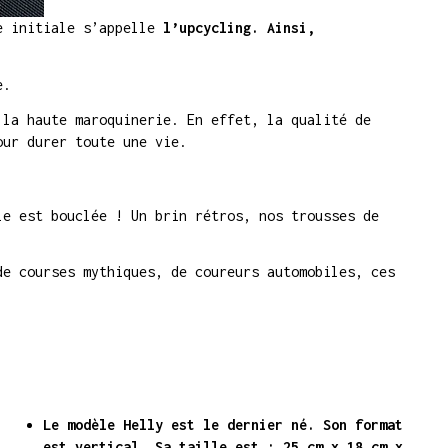
ie initiale s’appelle
l’upcycling. Ainsi,
e.
 la haute maroquinerie. En effet, la qualité de
our durer toute une vie.
e est bouclée ! Un brin rétros, nos trousses de
de courses mythiques, de coureurs automobiles, ces
Le modèle Helly est le dernier né. Son format
est vertical. Sa taille est : 25 cm x 18 cm x