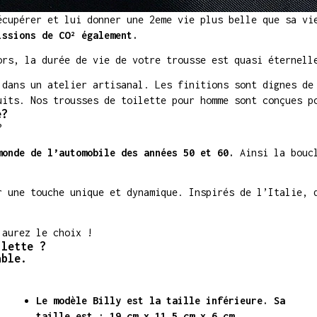
écupérer et lui donner une 2eme vie plus belle que sa v
issions de CO² également.
ors, la durée de vie de votre trousse est quasi éternell
 dans un atelier artisanal. Les finitions sont dignes de
uits. Nos trousses de toilette pour homme sont conçues p
e?
?
monde de l’automobile des années 50 et 60.
Ainsi la boucl
r une touche unique et dynamique. Inspirés de l’Italie, 
 aurez le choix !
ilette ?
able.
Le modèle Billy est la taille inférieure. Sa
taille est : 19 cm x 11,5 cm x 6 cm.