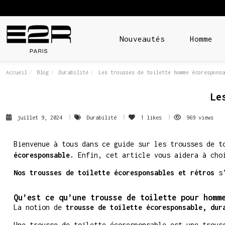
Nouveautés
Homme
Accueil
Blog
Durabilité
Les trousses de toilette homme écoresponsa
Le
juillet 9, 2024
Durabilité
1
likes
969 views
Bienvenue à tous dans ce guide sur les trousses de t
écoresponsable.
Enfin, cet article vous aidera à choi
Nos trousses de toilette écoresponsables et rétros
s’
Qu’est ce qu’une trousse de toilette pour homm
La notion de
trousse de toilette écoresponsable, dur
Une trousse de toilette écoresponsable est une trous