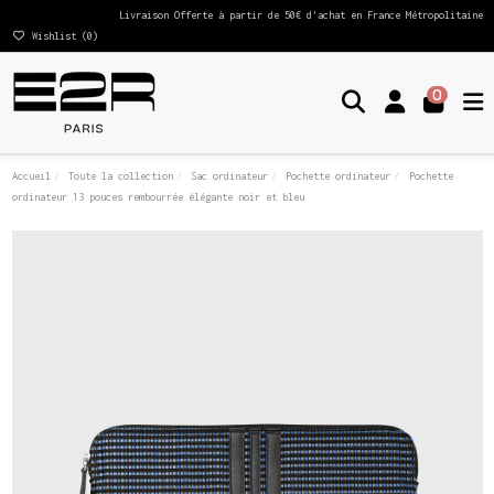
Livraison Offerte à partir de 50€ d'achat en France Métropolitaine
Wishlist (
0
)
0
Accueil
Toute la collection
Sac ordinateur
Pochette ordinateur
Pochette
ordinateur 13 pouces rembourrée élégante noir et bleu