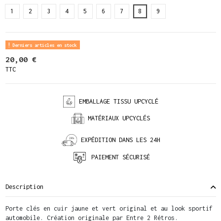
1
2
3
4
5
6
7
8
9
Derniers articles en stock
20,00 €
TTC
EMBALLAGE TISSU UPCYCLÉ
MATÉRIAUX UPCYCLÉS
EXPÉDITION DANS LES 24H
PAIEMENT SÉCURISÉ
Description
Porte clés en cuir jaune et vert original et au look sportif
automobile. Création originale par Entre 2 Rétros.