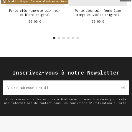
Produit disponible avec d'autres options
Porte clés numéroté cuir noir
Porte clés cuir femme luxe
et blanc original
mango et violet original
20,00 €
20,00 €
Inscrivez-vous à notre Newsletter
Vous pouvez vous désinscrire à tout moment. Vous trouverez pour cela
nos informations de contact dans les conditions d'utilisation du site.