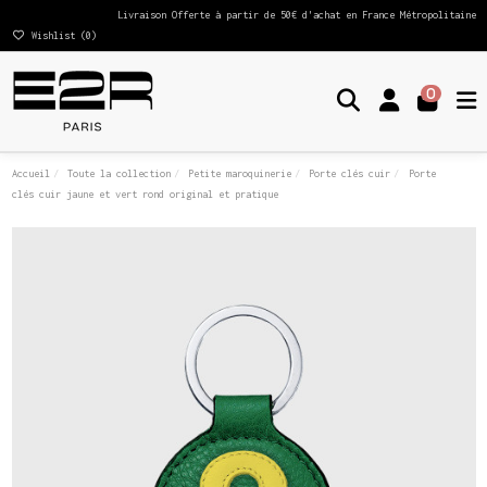
Livraison Offerte à partir de 50€ d'achat en France Métropolitaine
Wishlist (
0
)
0
Accueil
Toute la collection
Petite maroquinerie
Porte clés cuir
Porte
clés cuir jaune et vert rond original et pratique