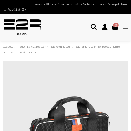
Livraison Offerte à partir de 50€ d'achat en France Métropolitaine
Wishlist (
0
)
0
Accueil
Toute la collection
Sac ordinateur
Sac ordinateur 15 pouces homme
en tissu tressé noir Jo