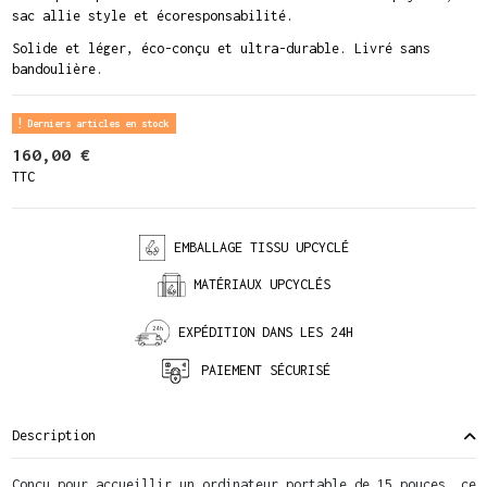
sac allie style et écoresponsabilité.
Solide et léger, éco-conçu et ultra-durable. Livré sans
bandoulière
.
Derniers articles en stock
160,00 €
TTC
EMBALLAGE TISSU UPCYCLÉ
MATÉRIAUX UPCYCLÉS
EXPÉDITION DANS LES 24H
PAIEMENT SÉCURISÉ
Description
Conçu pour accueillir un ordinateur portable de 15 pouces, ce