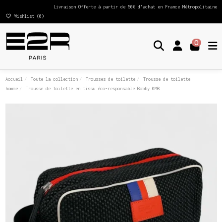
Livraison Offerte à partir de 50€ d'achat en France Métropolitaine
Wishlist (
0
)
0
Accueil
Toute la collection
Trousses de toilette
Trousse de toilette
homme
Trousse de toilette en tissu éco-responsable Bobby KMB