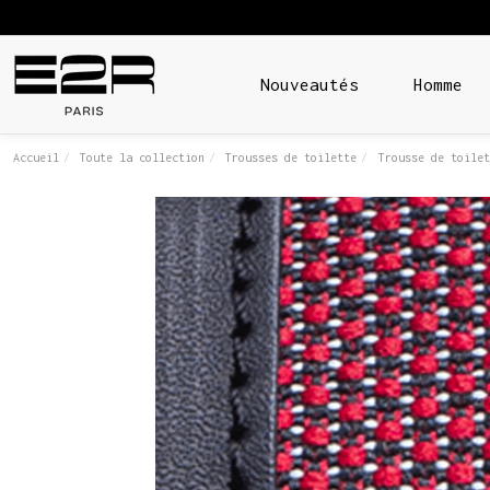
Nouveautés
Homme
Accueil
Toute la collection
Trousses de toilette
Trousse de toilet