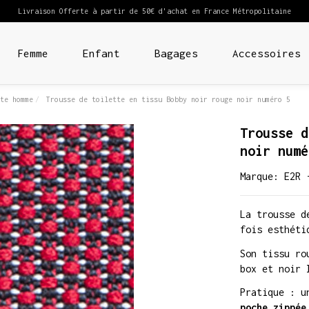
Livraison Offerte à partir de 50€ d'achat en France Métropolitaine
Femme
Enfant
Bagages
Accessoires
te homme
Trousse de toilette en tissu Bobby noir rouge noir numéro 5
Trousse d
noir numé
Marque:
E2R 
La trousse 
fois esthéti
Son tissu ro
box et noir
Pratique : u
poche zippée