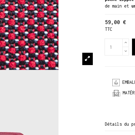
de main et
u
59,00 €
TTC
EMBAL
MATÉR
Détails du p