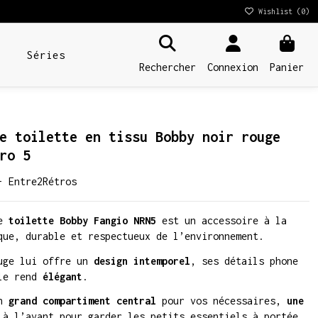
Wishlist (
0
)
Séries
Rechercher
Connexion
Panier
e toilette en tissu Bobby noir rouge
ro 5
- Entre2Rétros
de
toilette Bobby Fangio NRN5
est un accessoire à la
que, durable et respectueux de l’environnement.
uge lui offre un
design intemporel
, ses détails phone
 le rend
élégant
.
n
grand compartiment central
pour vos nécessaires,
une
à l’avant pour garder les petits essentiels à portée