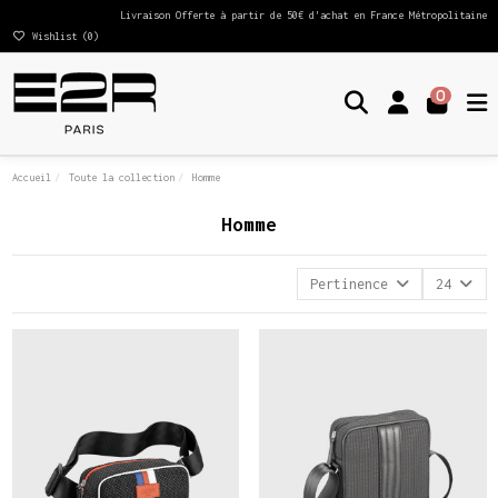
Livraison Offerte à partir de 50€ d'achat en France Métropolitaine
Wishlist (
0
)
0
Accueil
Toute la collection
Homme
Homme
Pertinence
24