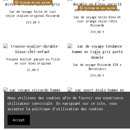
Victime de son succès
Victime de son succès
Sac de voyage toile et cuir
style italien original Riccardo
Sac de voyage toile bleu et
cuir orange style rétro
259,00 €
Riccardo
259,00 €
Trousse écolier garçon ou fille
en cuir bleu original
Sac de voyage Riccardo E2R x
Boccolacci
25,00 €
259,00 €
Nous utilisons des cookies afin de fournir une expérience
Sac de voyage homme écolo en
utilisateur conviviale. En naviguant sur ce site, vous
tissu et cuir bleu Riccardo
Sac de sport écolo en tissu et
acceptez la politique d'utilisation des cookies.
cuir bleu et blanc numéro 98
259,00 €
165,00 €
Accept