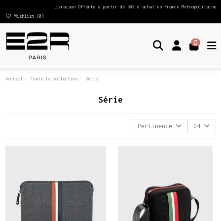
Livraison Offerte à partir de 50€ d'achat en France Métropolitaine
Wishlist (
0
)
0
Accueil
Toute la collection
Série
Série
Pertinence
24