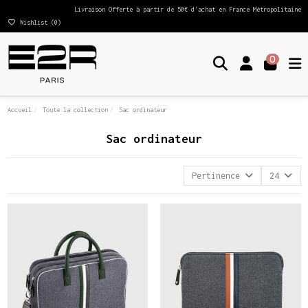
Livraison Offerte à partir de 50€ d'achat en France Métropolitaine
Wishlist (
0
)
0
Accueil
Toute la collection
Sac ordinateur
Sac ordinateur
Pertinence
24