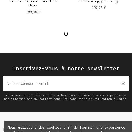
noir cuir argile blanc bleu
bordeaux upcyclé Harry
Harry
199,00 €
199,00 €
Inscrivez-vous à notre Newsletter
Vous pouvez vous désinscrire à tout moment. Vous trouverez pour cela
nos informations de contact dans les conditions d'utilisation du site.
Nous utilisons des cookies afin de fournir une expérience
La Marque